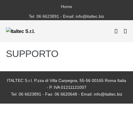
Salta
Home
al
Tel. 06 6623891 - Email: info@italtec.biz
contenuto
Attiva/
Att
ricerca
me
SUPPORTO
ITALTEC S.r.l. P.zza di Villa Carpegna, 55-56 00165 Roma Italia
- P. IVA 01211121007
Tel: 06 6623891 - Fax: 06 6620648 - Email: info@italtec.biz