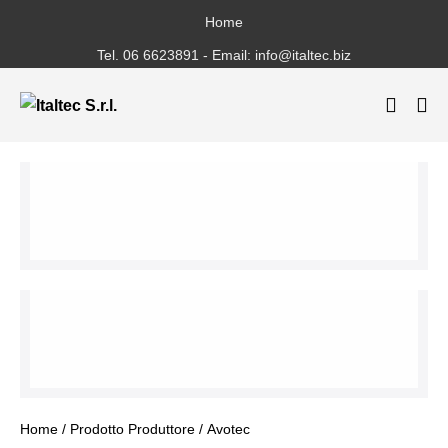
Salta
Home
al
Tel. 06 6623891 - Email: info@italtec.biz
contenuto
Attiva/
Att
ricerca
me
Home
/ Prodotto Produttore / Avotec