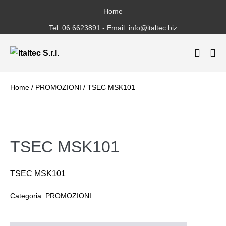
Salta
Home
al
Tel. 06 6623891 - Email: info@italtec.biz
contenuto
Attiva/
Att
ricerca
me
Home
/
PROMOZIONI
/ TSEC MSK101
TSEC MSK101
TSEC MSK101
Categoria:
PROMOZIONI