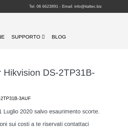
Tel. 06 6623891 - Email: info@italtec.biz
NE
SUPPORTO
BLOG
 Hikvision DS-2TP31B-
S-2TP31B-3AUF
31 Luglio 2020 salvo esaurimento scorte.
ni sui costi a te riservati contattaci