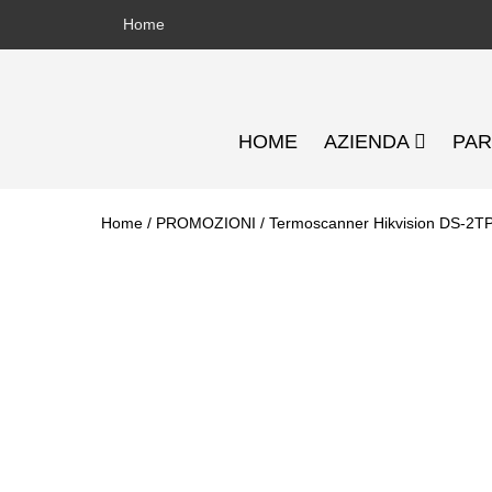
Salta
Home
al
contenuto
HOME
AZIENDA
PA
Home
/
PROMOZIONI
/ Termoscanner Hikvision DS-2