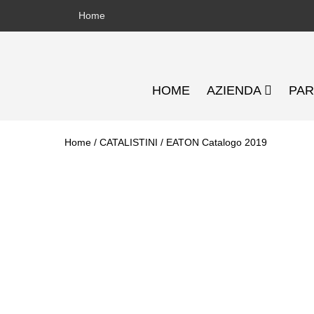
Salta
Home
al
contenuto
HOME
AZIENDA
PA
Home
/
CATALISTINI
/ EATON Catalogo 2019