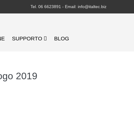
Tel. 06 6623891 - Email: info@italtec.biz
NE
SUPPORTO
BLOG
ogo 2019